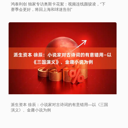
鸿泰利创 独家专访奥斯卡花絮：视频连线颜骏凌，“下
赛季会更好，将回上海和球迷告别”
派生资本 徐辰：小说家对古诗词的有意错用—以《三国
演义》、金庸小说为例