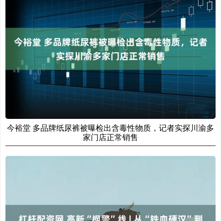
今裕堂 多品牌纸尿裤被曝检出含毒性物质，记者实探川渝多
家门店正常销售