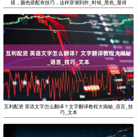
搭，颜色搭配有技巧，这样穿潮到炸_时候_黑色_显得
互利配资 英语文字怎么翻译？文字翻译教程大揭秘_语言_技
巧_文本