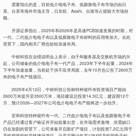
需要指出的是，目前低介电电子布、低膨胀电子布市场仍由日
系、台系等海外市场主导，日东纺、Asahi、台玻等占据较大市场份
额。
开源证券指出，2025年和2026年是高速PCB加速发展的时期，对
一代、二代低介电电子布以及低膨胀电子布材料的应用将加大。在此
背景下，国内相关厂商也纷纷加速布局。
中材科技在业绩说明会上表示，由于AI服务器及交换机市场的兴
起，公司储备的低介电电子布一代产品，2023年下半年起量，2024年
下半年加速放量，当前处于供不应求局面，去年10月也公告了2600万
米的电子布产线项目。
2025年4月12日，中材科技公告称特种玻纤布投资项目产能由
2600万米提升至3500万米，项目建设总投资14.3亿元，建设期12个
月，预计2026—2027年公司低介电电子布产能将进一步抬升。
宏和科技特种玻纤布一代、二代低介电电子布以及低膨胀电子布
产品已经通过客户验证并开始批量出货，在市场需求激增、供需缺口
仍在加剧的背景下，公司准备开启新扩产项目，计划投资7.2亿元用于
高性能玻纤纱产线建设项目，达产后预计年产1254吨高性能电子纱。