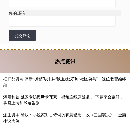
你的邮箱
*
提交评论
热点资讯
杠杆配资网 高新“枫警”线 | 从“铁血硬汉”到“社区尖兵”，这位老警始终
如一
鸿泰利创 独家专访奥斯卡花絮：视频连线颜骏凌，“下赛季会更好，
将回上海和球迷告别”
派生资本 徐辰：小说家对古诗词的有意错用—以《三国演义》、金庸
小说为例