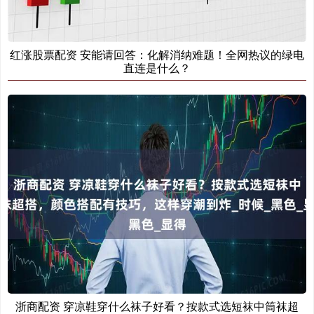
红涨股票配资 安能请回答：化解消纳难题！全网热议的绿电
直连是什么？
浙商配资 穿凉鞋穿什么袜子好看？按款式选短袜中筒袜超