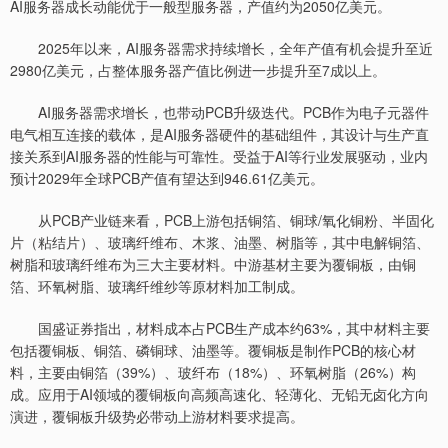
AI服务器成长动能优于一般型服务器，产值约为2050亿美元。
2025年以来，AI服务器需求持续增长，全年产值有机会提升至近
2980亿美元，占整体服务器产值比例进一步提升至7成以上。
AI服务器需求增长，也带动PCB升级迭代。PCB作为电子元器件
电气相互连接的载体，是AI服务器硬件的基础组件，其设计与生产直
接关系到AI服务器的性能与可靠性。受益于AI等行业发展驱动，业内
预计2029年全球PCB产值有望达到946.61亿美元。
从PCB产业链来看，PCB上游包括铜箔、铜球/氧化铜粉、半固化
片（粘结片）、玻璃纤维布、木浆、油墨、树脂等，其中电解铜箔、
树脂和玻璃纤维布为三大主要材料。中游基材主要为覆铜板，由铜
箔、环氧树脂、玻璃纤维纱等原材料加工制成。
国盛证券指出，材料成本占PCB生产成本约63%，其中材料主要
包括覆铜板、铜箔、磷铜球、油墨等。覆铜板是制作PCB的核心材
料，主要由铜箔（39%）、玻纤布（18%）、环氧树脂（26%）构
成。应用于AI领域的覆铜板向高频高速化、轻薄化、无铅无卤化方向
演进，覆铜板升级势必带动上游材料要求提高。