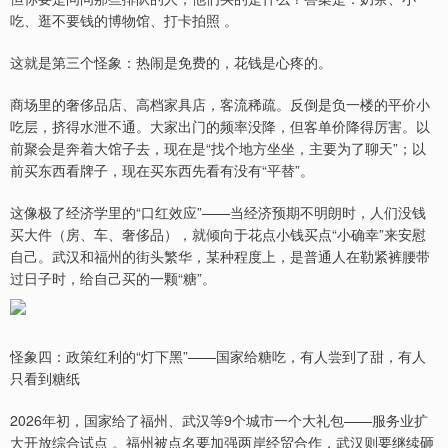
吃、逛不要钱的博物馆、打卡拍照 。
这就是第三个怪象：热闹是免费的，花钱是心疼的。
商场里的奢侈品店、高档家具店，客流稀疏。反倒是负一楼的平价小
吃层，挤得水泄不通。大家出门的频率没降，但客单价降得厉害。以
前聚会是奔着大馆子去，现在是“找个地方坐坐，主要为了聊天”；以
前买东西看牌子，现在买东西先看有没有“平替”。
这像极了经济学里的“口红效应”——当经济预期不明朗时，人们没钱
买大件（房、车、奢侈品），就倾向于花点小钱买点“小确幸”来安慰
自己。武汉和福州的街头繁华，某种程度上，是普通人在勒紧裤腰带
过日子时，给自己买的一颗“糖”。
怪象四：政策红利的“灯下黑”——国家给糖吃，有人尝到了甜，有人
只看到糖纸
2026年初，国家给了福州、武汉等9个城市一个大礼包——服务业扩
大开放综合试点 。福州被点名要加强两岸经贸合作，武汉则要继续砸