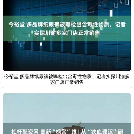
今裕堂 多品牌纸尿裤被曝检出含毒性物质，记者实探川渝多
家门店正常销售