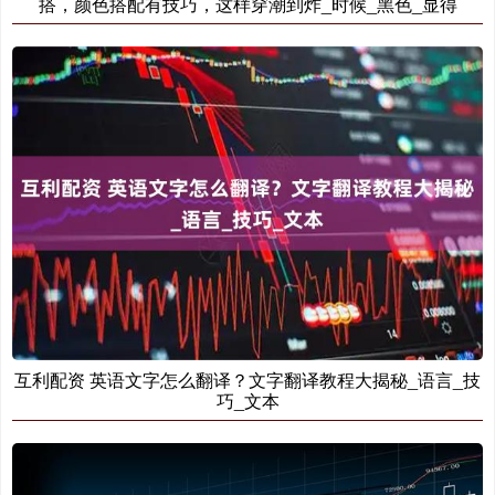
搭，颜色搭配有技巧，这样穿潮到炸_时候_黑色_显得
互利配资 英语文字怎么翻译？文字翻译教程大揭秘_语言_技
巧_文本