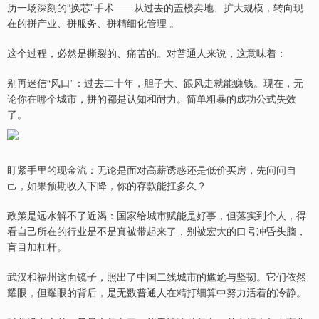
历一场深刻的“换芯”手术——从过去的盖楼卖地、扩大规模，转向现
在的拼产业、拼服务、拼精细化管理 。
这个过程，必然是撕裂的、痛苦的。对普通人来说，这意味着：
别再迷信“风口”：过去二十年，胆子大、跟风走就能赚钱。现在，无
论你在哪个城市，拼的都是认知和耐力。简单粗暴的成功公式失效
了。
盯紧手里的现金流：无论是面对高薪诱惑还是低价买房，先问问自
己，如果预期收入下降，你的存款能扛多久？
政策是远水解不了近渴：国家给城市赋能是好事，但落实到个人，得
看自己所在的行业是不是真被带起来了，别被宏大的口号冲昏头脑，
盲目加杠杆。
武汉和福州这面镜子，照出了中国二线城市的尴尬与坚韧。它们依然
耀眼，但耀眼的背后，是无数普通人在精打细算中努力活着的冷静。