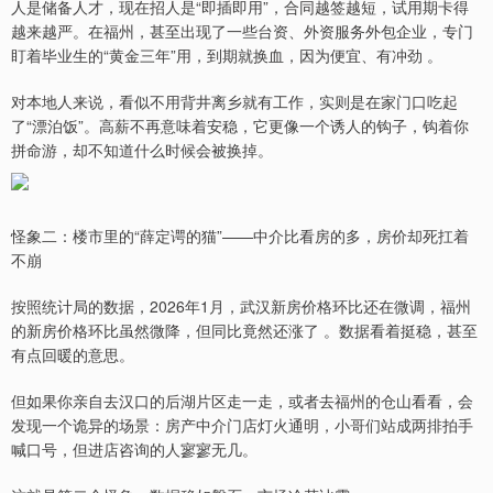
人是储备人才，现在招人是“即插即用”，合同越签越短，试用期卡得
越来越严。在福州，甚至出现了一些台资、外资服务外包企业，专门
盯着毕业生的“黄金三年”用，到期就换血，因为便宜、有冲劲 。
对本地人来说，看似不用背井离乡就有工作，实则是在家门口吃起
了“漂泊饭”。高薪不再意味着安稳，它更像一个诱人的钩子，钩着你
拼命游，却不知道什么时候会被换掉。
怪象二：楼市里的“薛定谔的猫”——中介比看房的多，房价却死扛着
不崩
按照统计局的数据，2026年1月，武汉新房价格环比还在微调，福州
的新房价格环比虽然微降，但同比竟然还涨了 。数据看着挺稳，甚至
有点回暖的意思。
但如果你亲自去汉口的后湖片区走一走，或者去福州的仓山看看，会
发现一个诡异的场景：房产中介门店灯火通明，小哥们站成两排拍手
喊口号，但进店咨询的人寥寥无几。