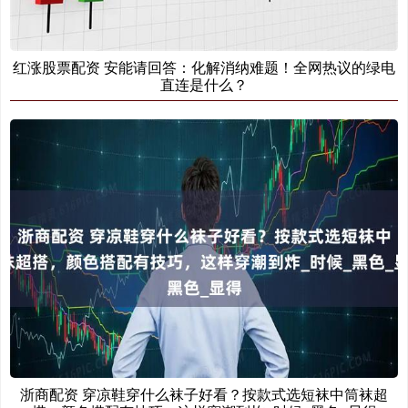
红涨股票配资 安能请回答：化解消纳难题！全网热议的绿电
直连是什么？
浙商配资 穿凉鞋穿什么袜子好看？按款式选短袜中筒袜超