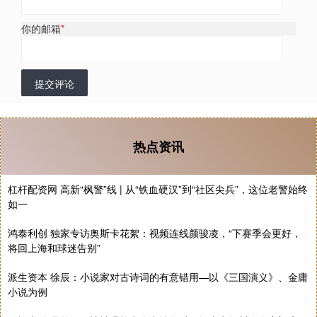
你的邮箱
*
提交评论
热点资讯
杠杆配资网 高新“枫警”线 | 从“铁血硬汉”到“社区尖兵”，这位老警始终
如一
鸿泰利创 独家专访奥斯卡花絮：视频连线颜骏凌，“下赛季会更好，
将回上海和球迷告别”
派生资本 徐辰：小说家对古诗词的有意错用—以《三国演义》、金庸
小说为例