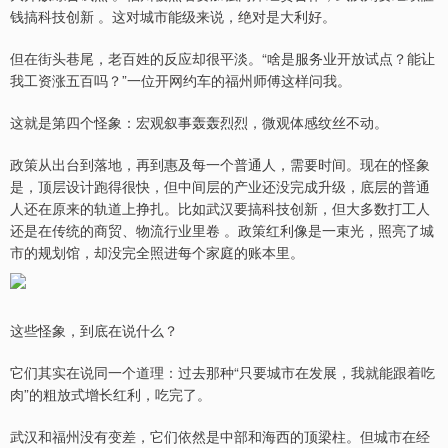
钱搞科技创新 。这对城市能级来说，绝对是大利好。
但在街头巷尾，老百姓的反应却很平淡。“啥是服务业开放试点？能让
我工资涨五百吗？”一位开网约车的福州师傅这样问我。
这就是第四个怪象：宏观叙事轰轰烈烈，微观体感纹丝不动。
政策从出台到落地，再到惠及每一个普通人，需要时间。现在的怪象
是，顶层设计跑得很快，但中间层的产业还没完成升级，底层的普通
人还在原来的轨道上挣扎。比如武汉要搞科技创新，但大多数打工人
还是在传统的商贸、物流行业里卷 。政策红利像是一束光，照亮了城
市的规划馆，却没完全照进每个家庭的账本里。
这些怪象，到底在说什么？
它们其实在说同一个道理：过去那种“只要城市在发展，我就能跟着吃
肉”的粗放式增长红利，吃完了。
武汉和福州没有变差，它们依然是中部和海西的顶梁柱。但城市在经