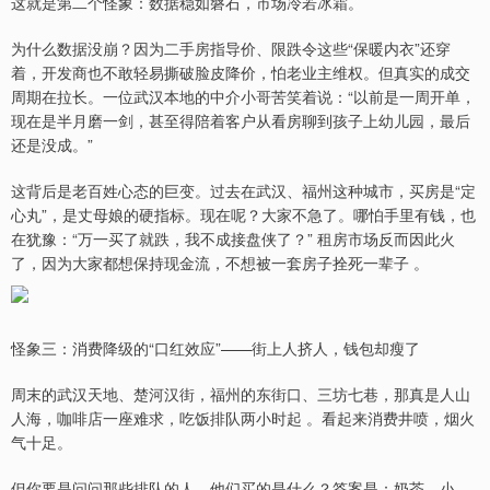
这就是第二个怪象：数据稳如磐石，市场冷若冰霜。
为什么数据没崩？因为二手房指导价、限跌令这些“保暖内衣”还穿
着，开发商也不敢轻易撕破脸皮降价，怕老业主维权。但真实的成交
周期在拉长。一位武汉本地的中介小哥苦笑着说：“以前是一周开单，
现在是半月磨一剑，甚至得陪着客户从看房聊到孩子上幼儿园，最后
还是没成。”
这背后是老百姓心态的巨变。过去在武汉、福州这种城市，买房是“定
心丸”，是丈母娘的硬指标。现在呢？大家不急了。哪怕手里有钱，也
在犹豫：“万一买了就跌，我不成接盘侠了？” 租房市场反而因此火
了，因为大家都想保持现金流，不想被一套房子拴死一辈子 。
怪象三：消费降级的“口红效应”——街上人挤人，钱包却瘦了
周末的武汉天地、楚河汉街，福州的东街口、三坊七巷，那真是人山
人海，咖啡店一座难求，吃饭排队两小时起 。看起来消费井喷，烟火
气十足。
但你要是问问那些排队的人，他们买的是什么？答案是：奶茶、小