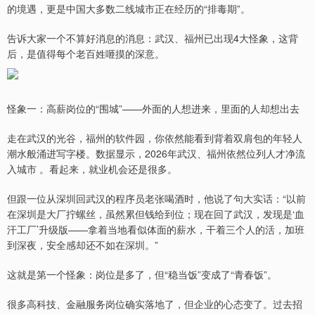
的境遇，更是中国大多数二线城市正在经历的“排毒期”。
告诉大家一个不算好消息的消息：武汉、福州已出现4大怪象，这背
后，是值得每个老百姓咂摸的深意。
怪象一：高薪岗位的“围城”——外面的人想进来，里面的人却想出去
走在武汉的光谷，福州的软件园，你依然能看到背着双肩包的年轻人
潮水般涌进写字楼。数据显示，2026年武汉、福州依然位列人才净流
入城市 。看起来，就业机会还是很多。
但跟一位从深圳回武汉的程序员老张喝酒时，他说了句大实话：“以前
在深圳是大厂拧螺丝，虽然累但钱给到位；现在回了武汉，发现是‘血
汗工厂’升级版——拿着当地看似体面的薪水，干着三个人的活，加班
到深夜，安全感却还不如在深圳。”
这就是第一个怪象：岗位是多了，但“稳当饭”变成了“青春饭”。
很多高科技、金融服务岗位确实落地了，但企业的心态变了。过去招